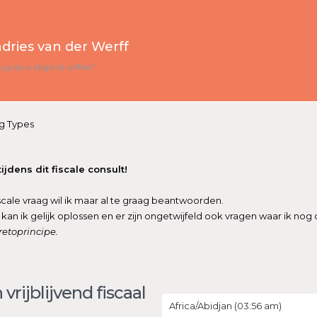
dries van der Werff
s grab a (digital) coffee?
g Types
jdens dit fiscale consult!
cale vraag wil ik maar al te graag beantwoorden.
an ik gelijk oplossen en er zijn ongetwijfeld ook vragen waar ik nog
retoprincipe.
 vrijblijvend fiscaal
Africa/Abidjan (03:56 am)