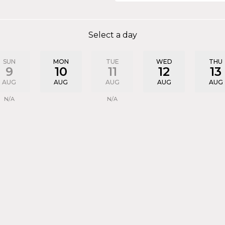
Select a day
SUN
MON
TUE
WED
THU
9
10
11
12
13
AUG
AUG
AUG
AUG
AUG
N/A
N/A