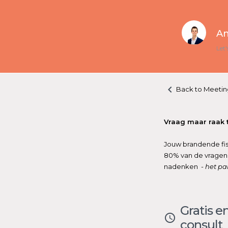
An
Let'
keyboard_arrow_left
Back to Meetin
Vraag maar raak ti
Jouw brandende fis
80% van de vragen k
nadenken
- het pa
Gratis en
access_time
consult