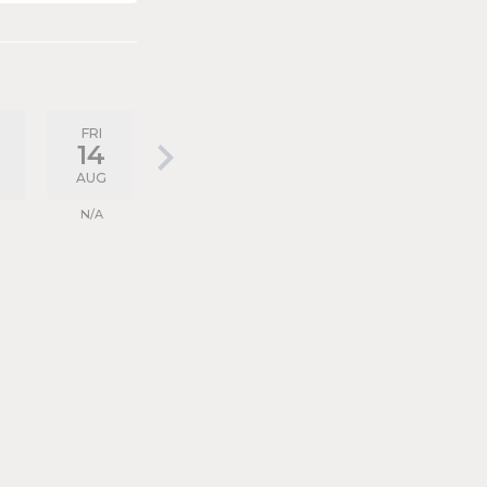
FRI
keyboard_arrow_right
14
AUG
N/A