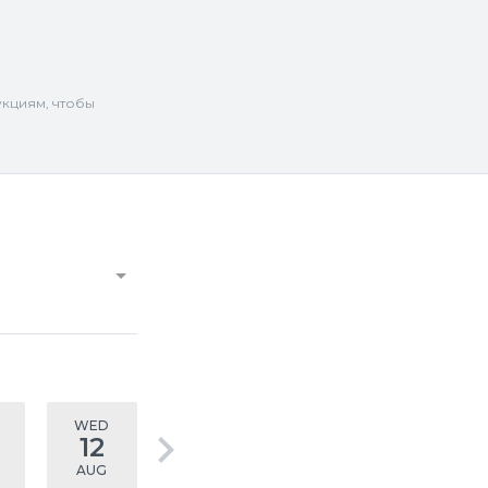
укциям, чтобы
WED
keyboard_arrow_right
12
AUG