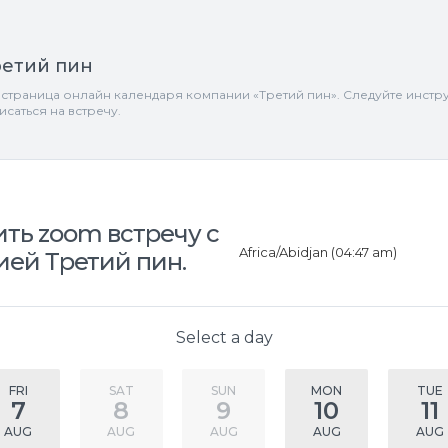
ретий пин
 страница онлайн календаря компании «Третий пин». Следуйте инстр
исаться на встречу.
ть zoom встречу с
Africa/Abidjan (04:47 am)
ей Третий пин.
Select a day
FRI
SAT
SUN
MON
TUE
7
8
9
10
11
AUG
AUG
AUG
AUG
AUG