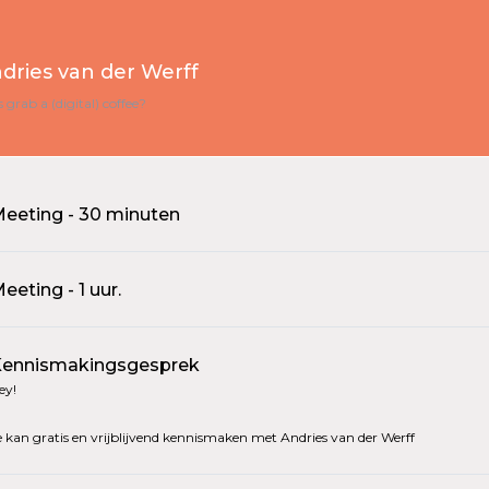
dries van der Werff
s grab a (digital) coffee?
eeting - 30 minuten
eeting - 1 uur.
ennismakingsgesprek
ey!
e kan gratis en vrijblijvend kennismaken met Andries van der Werff